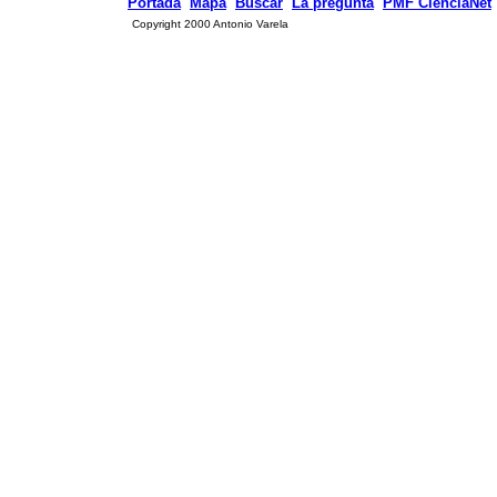
Portada
Mapa
Buscar
La pregunta
PMF CienciaNet
Copyright 2000 Antonio Varela