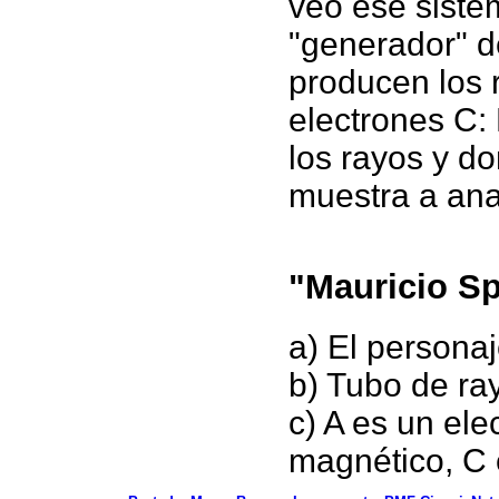
veo ese siste
"generador" d
producen los 
electrones C:
los rayos y d
muestra a anal
"Mauricio Sp
a) El persona
b) Tubo de ra
c) A es un el
magnético, C e