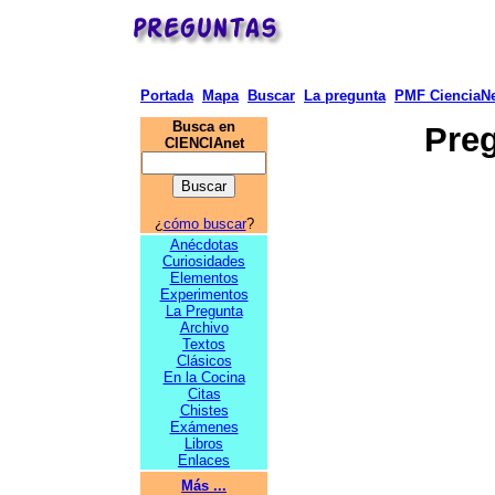
Portada
Mapa
Buscar
La pregunta
PMF CienciaNe
Busca en
Preg
CIENCIAnet
¿
cómo buscar
?
Anécdotas
Curiosidades
Elementos
Experimentos
La Pregunta
Archivo
Textos
Clásicos
En la Cocina
Citas
Chistes
Exámenes
Libros
Enlaces
Más ...